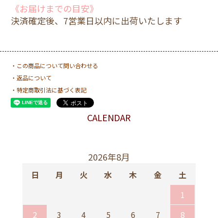
《お届けまでの目安》
決済確定後、7営業日以内に出荷いたします
・この商品について問い合わせる
・返品について
カバー＋中綿(税込2860円)
・特定商取引法に基づく表記
2,860円(税込)
CALENDAR
カバーのみ／中綿なし（税込1980円）
2,860円(税込)
2026年8月
日
月
火
水
木
金
土
1
2
3
4
5
6
7
8