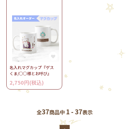
名入れマグカップ『ゲス
くま/○○様とお呼び』
2,750円(税込)
37
1 - 37
全
商品中
表示