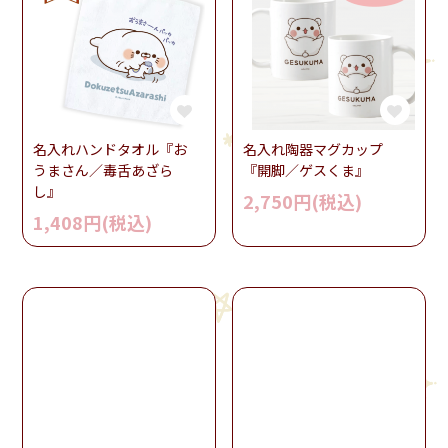
名入れハンドタオル『お
名入れ陶器マグカップ
うまさん／毒舌あざら
『開脚／ゲスくま』
し』
2,750円(税込)
1,408円(税込)