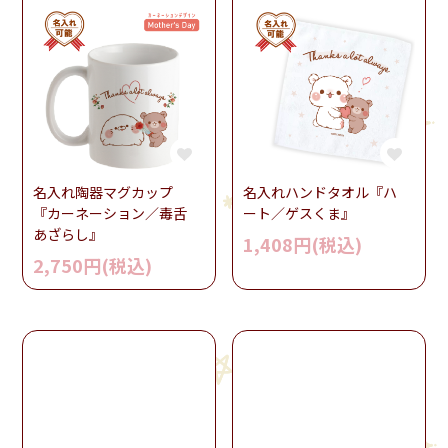
名入れ陶器マグカップ
名入れハンドタオル『ハ
『カーネーション／毒舌
ート／ゲスくま』
あざらし』
1,408円(税込)
2,750円(税込)