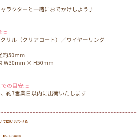
キャラクターと一緒におでかけしよう♪
:::
)
アクリル（クリアコート）／ワイヤーリング
2
：
径約50mm
 W30mm × H50mm
)
までの目安:::::
4
後、約7営業日以内に出荷いたします
いて問い合わせる
に基づく表記