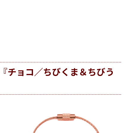
『チョコ／ちびくま＆ちびう