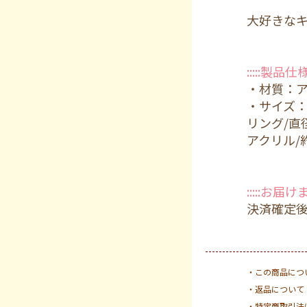
大好きな
A.ちびくま
:::::製品仕様::
1,155円(税込
・材質：
在庫：2 在庫 
・サイズ
リング/直
アクリル/約
B.ちびうさ
1,155円(税込
:::::お届け
在庫：4 在庫 
決済確定
・この商品につ
・返品について
・特定商取引法