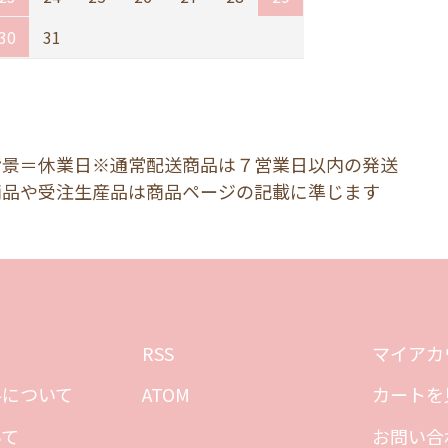
30
31
背景＝休業日※通常配送商品は７営業日以内の発送
商品や受注生産品は商品ページの記載に準じます
RSS
マイアカ
料について
ATOM
カートを
いて
お問い合