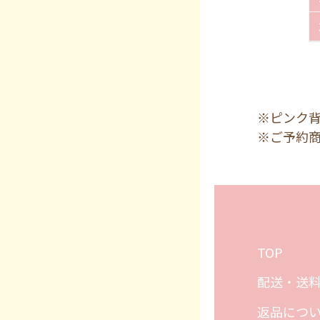
※ピンク
※ご予約
TOP
配送・送
返品につ