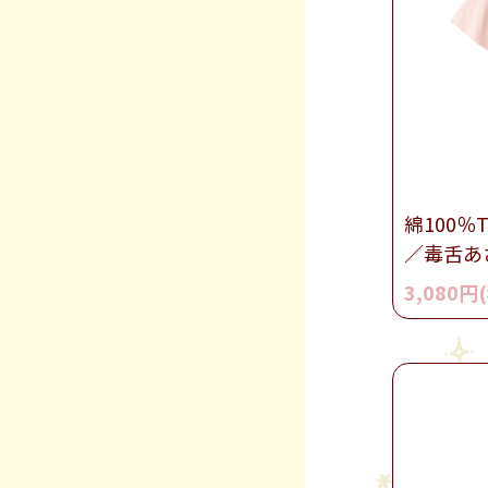
綿100％
／毒舌あ
3,080円