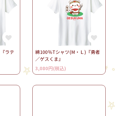
)『ラテ
綿100％Tシャツ(M・Ｌ)『勇者
／ゲスくま』
3,080円(税込)