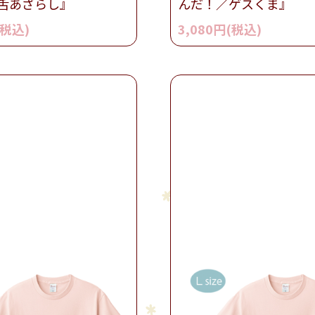
舌あざらし』
んだ！／ゲスくま』
(税込)
3,080円(税込)