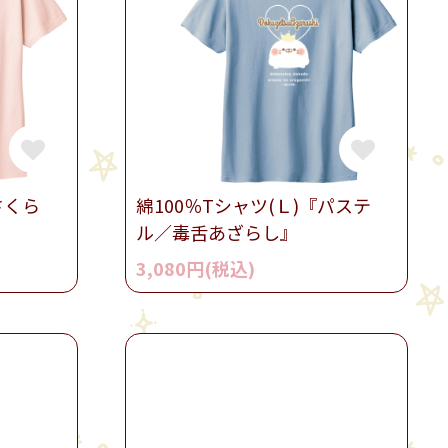
さくら
綿100％Tシャツ(Ｌ)『パステ
ル／毒舌あざらし』
3,080円(税込)