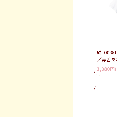
綿100％
／毒舌あ
3,080円