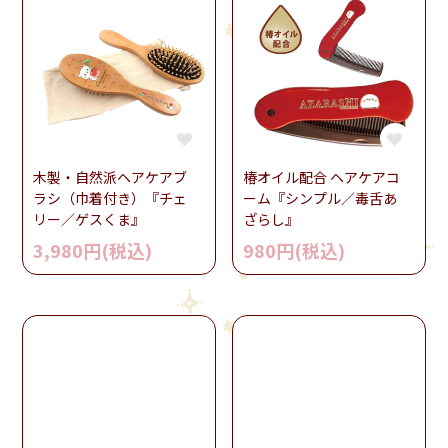
木製・自然派ヘアケアブ
椿オイル配合 ヘアケアコ
ラシ（巾着付き）『チェ
ーム『シンプル／毒舌あ
リー／ゲスくま』
ざらし』
3,980円(税込)
980円(税込)