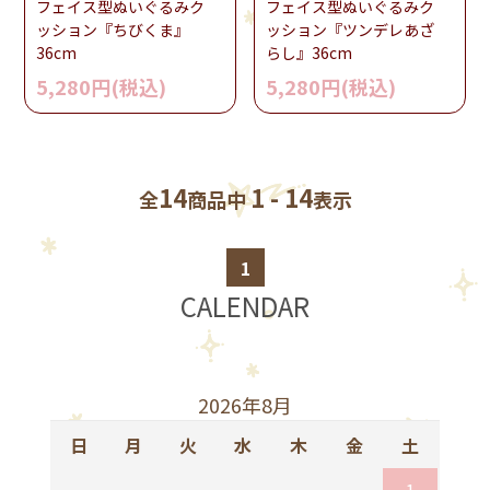
フェイス型ぬいぐるみク
フェイス型ぬいぐるみク
ッション『ちびくま』
ッション『ツンデレあざ
36cm
らし』36cm
5,280円(税込)
5,280円(税込)
14
1 - 14
全
商品中
表示
1
CALENDAR
2026年8月
日
月
火
水
木
金
土