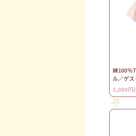
綿100％
ル／ゲス
3,080円