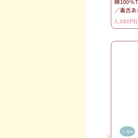
綿100％
／毒舌あ
3,080円