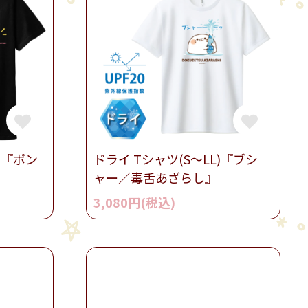
)『ポン
ドライ Tシャツ(S～LL)『ブシ
ャー／毒舌あざらし』
3,080円(税込)