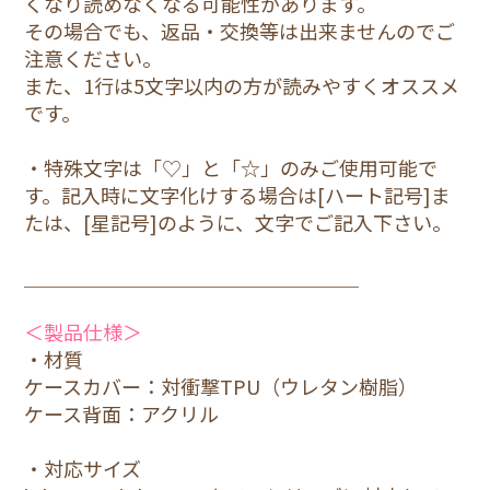
くなり読めなくなる可能性があります。
その場合でも、返品・交換等は出来ませんのでご
1.青
注意ください。
14
また、1行は5文字以内の方が読みやすくオススメ
3,800円(税込)
です。
1.青
・特殊文字は「♡」と「☆」のみご使用可能で
14Pro
す。記入時に文字化けする場合は[ハート記号]ま
3,800円(税込)
たは、[星記号]のように、文字でご記入下さい。
1.青
＿＿＿＿＿＿＿＿＿＿＿＿＿＿＿＿＿
14Plus
3,800円(税込)
＜製品仕様＞
・材質
1.青
ケースカバー：対衝撃TPU（ウレタン樹脂）
14ProMax
ケース背面：アクリル
3,800円(税込)
・対応サイズ