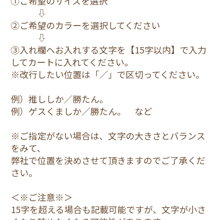
①ご希望のサイズを選択
3,800円(税込)
⇩
②ご希望のカラーを選択してください
1.青
⇩
13
③入れ欄へお入れする文字を【15字以内】で入力
3,800円(税込)
してカートに入れてください。
※改行したい位置は「／」で区切ってください。
1.青
13Pro
例）推ししか／勝たん。
3,800円(税込)
例）ゲスくましか／勝たん。 など
1.青
※ご指定がない場合は、文字の大きさとバランス
13mini
をみて、
3,800円(税込)
弊社で位置を決めさせて頂きますのでご了承くだ
さい。
1.青
＜※ご注意※＞
13ProMax
15字を超える場合も記載可能ですが、文字が小さ
3,800円(税込)