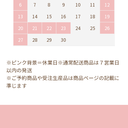
6
7
8
9
10
11
12
2.緑
13
14
15
16
17
18
19
6/6s/7/8
3,800円(税込)
20
21
22
23
24
25
26
27
28
29
30
2.緑
6plus/6Splus/7plus/8plus
3,800円(税込)
※ピンク背景＝休業日※通常配送商品は７営業日
以内の発送
2.緑
※ご予約商品や受注生産品は商品ページの記載に
X/XS
3,800円(税込)
準じます
2.緑
XR
3,800円(税込)