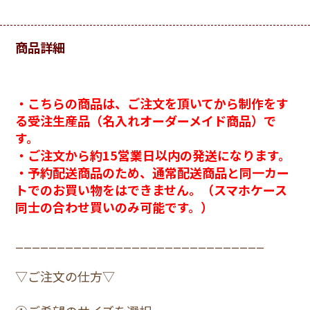
11Pro
3,800円(税込)
商品詳細
1.青
11ProMax
3,800円(税込)
・こちらの商品は、ご注文を頂いてから制作をす
る受注生産品（名入れオーダーメイド商品）で
1.青
す。
12/12Pro
・ご注文から約15営業日以内の発送になります。
3,800円(税込)
・予約配送商品のため、通常配送商品と同一カー
トでのお買い物をはできません。（スマホケース
1.青
同士の合わせ買いのみ可能です。）
12mini
3,800円(税込)
______________________________
▽ご注文の仕方▽
1.青
12ProMax