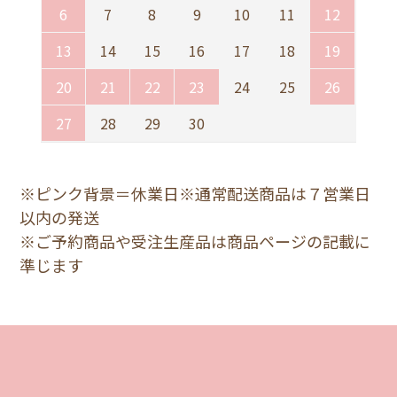
6
7
8
9
10
11
12
2.緑
13
14
15
16
17
18
19
6/6s/7/8
3,800円(税込)
20
21
22
23
24
25
26
27
28
29
30
2.緑
6plus/6Splus/7plus/8plus
3,800円(税込)
※ピンク背景＝休業日※通常配送商品は７営業日
以内の発送
2.緑
※ご予約商品や受注生産品は商品ページの記載に
X/XS
3,800円(税込)
準じます
2.緑
XR
3,800円(税込)