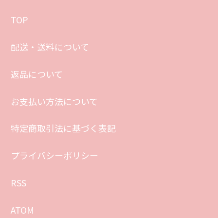
2.緑
XSmax
TOP
3,800円(税込)
配送・送料について
2.緑
11
返品について
3,800円(税込)
お支払い方法について
2.緑
11Pro
特定商取引法に基づく表記
3,800円(税込)
プライバシーポリシー
2.緑
11ProMax
RSS
3,800円(税込)
ATOM
2.緑