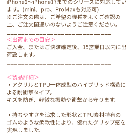
iPhone6～iPhone17までのシリーズに対応してい
1.青
ます。(mini、pro、ProＭaxも対応可)
15
※ご注文の際は、ご希望の機種をよくご確認の
3,800円(税込)
上、ご注文間違いのないようご注意ください。
_____________________________
1.青
＜出荷までの目安＞
15Pro
ご入金、またはご決済確定後、15営業日以内に出
3,800円(税込)
荷致します。
_____________________________
1.青
15Plus
＜製品詳細＞
3,800円(税込)
▪アクリルとTPU一体成型のハイブリッド構造に
よる耐衝撃タイプ。
1.青
キズを防ぎ、軽微な振動や衝撃から守ります。
15ProMax
3,800円(税込)
▪持ちやすさを追求した形状とTPU素材特有の
ゴムのような柔軟性により、優れたグリップ感を
実現しました。
1.青