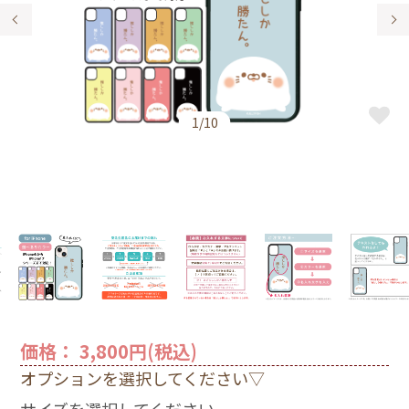
1/10
1.青
6/6s/7/8
3,800円(税込)
1.青
6plus/6Splus/7plus/8plus
価格： 3,800円(税込)
3,800円(税込)
オプションを選択してください▽