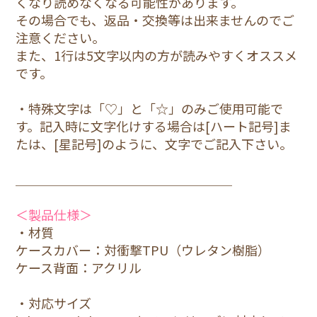
くなり読めなくなる可能性があります。
その場合でも、返品・交換等は出来ませんのでご
1.青
注意ください。
14
また、1行は5文字以内の方が読みやすくオススメ
3,800円(税込)
です。
1.青
・特殊文字は「♡」と「☆」のみご使用可能で
14Pro
す。記入時に文字化けする場合は[ハート記号]ま
3,800円(税込)
たは、[星記号]のように、文字でご記入下さい。
1.青
＿＿＿＿＿＿＿＿＿＿＿＿＿＿＿＿＿
14Plus
3,800円(税込)
＜製品仕様＞
・材質
1.青
ケースカバー：対衝撃TPU（ウレタン樹脂）
14ProMax
ケース背面：アクリル
3,800円(税込)
・対応サイズ