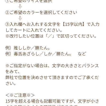
①ご希望のサイズを選択
3,800円(税込)
⇩
②ご希望のカラーを選択してください
1.青
⇩
13
③入れ欄へお入れする文字を【15字以内】で入力
3,800円(税込)
してカートに入れてください。
※改行したい位置は「／」で区切ってください。
1.青
13Pro
例）推ししか／勝たん。
3,800円(税込)
例）毒舌あざらし／しか／勝たん。 など
1.青
※ご指定がない場合は、文字の大きさとバランス
13mini
をみて、
3,800円(税込)
弊社で位置を決めさせて頂きますのでご了承くだ
さい。
1.青
＜※ご注意※＞
13ProMax
15字を超える場合も記載可能ですが、文字が小さ
3,800円(税込)