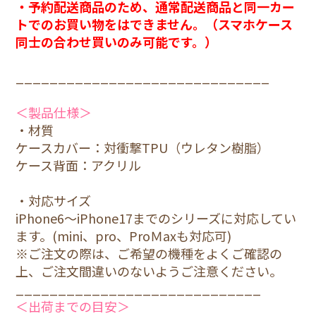
3,520円(税込)
・予約配送商品のため、通常配送商品と同一カー
トでのお買い物をはできません。（スマホケース
同士の合わせ買いのみ可能です。）
11Pro
3,520円(税込)
______________________________
11ProMax
＜製品仕様＞
3,520円(税込)
・材質
ケースカバー：対衝撃TPU（ウレタン樹脂）
12/12Pro
ケース背面：アクリル
3,520円(税込)
・対応サイズ
iPhone6～iPhone17までのシリーズに対応してい
12mini
ます。(mini、pro、ProＭaxも対応可)
3,520円(税込)
※ご注文の際は、ご希望の機種をよくご確認の
上、ご注文間違いのないようご注意ください。
12ProMax
_____________________________
3,520円(税込)
＜出荷までの目安＞