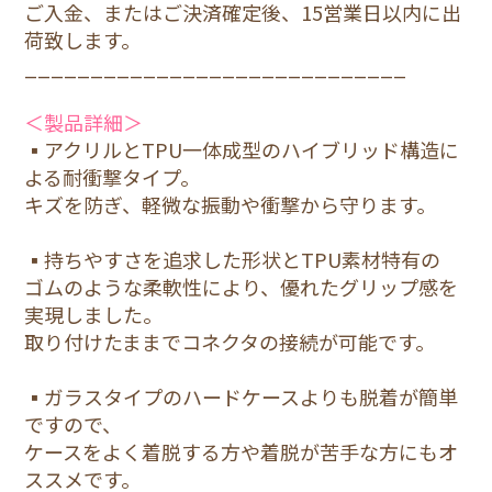
ご入金、またはご決済確定後、15営業日以内に出
荷致します。
13
_____________________________
3,520円(税込)
＜製品詳細＞
13Pro
▪アクリルとTPU一体成型のハイブリッド構造に
3,520円(税込)
よる耐衝撃タイプ。
キズを防ぎ、軽微な振動や衝撃から守ります。
13mini
3,520円(税込)
▪持ちやすさを追求した形状とTPU素材特有の
ゴムのような柔軟性により、優れたグリップ感を
実現しました。
13ProMax
取り付けたままでコネクタの接続が可能です。
3,520円(税込)
▪ガラスタイプのハードケースよりも脱着が簡単
14
ですので、
3,520円(税込)
ケースをよく着脱する方や着脱が苦手な方にもオ
ススメです。