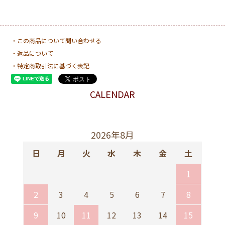
14Pro
3,520円(税込)
・この商品について問い合わせる
14Plus
・返品について
3,520円(税込)
・特定商取引法に基づく表記
14ProMax
CALENDAR
3,520円(税込)
15
2026年8月
3,520円(税込)
日
月
火
水
木
金
土
1
15Pro
3,520円(税込)
2
3
4
5
6
7
8
9
10
11
12
13
14
15
15Plus