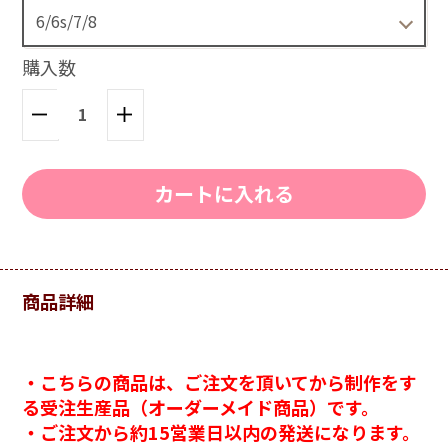
6/6s/7/8
3,520円(税込)
購入数
6plus/6Splus/7plus/8plus
3,520円(税込)
X/XS
カートに入れる
3,520円(税込)
XR
3,520円(税込)
商品詳細
XSmax
3,520円(税込)
・こちらの商品は、ご注文を頂いてから制作をす
る受注生産品（オーダーメイド商品）です。
11
・ご注文から約15営業日以内の発送になります。