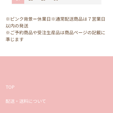
16e
3,520円(税込)
※ピンク背景＝休業日※通常配送商品は７営業日
以内の発送
※ご予約商品や受注生産品は商品ページの記載に
17
準じます
3,520円(税込)
17ProMax
3,520円(税込)
17pro
3,520円(税込)
TOP
17Air
配送・送料について
3,520円(税込)