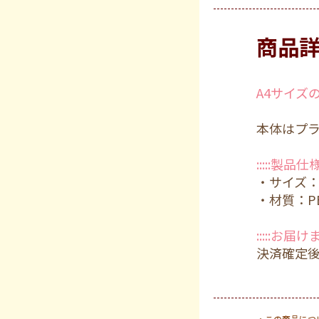
商品
A4サイズ
本体はプ
:::::製品仕様::
・サイズ：A
・材質：P
:::::お届け
決済確定
・この商品につ