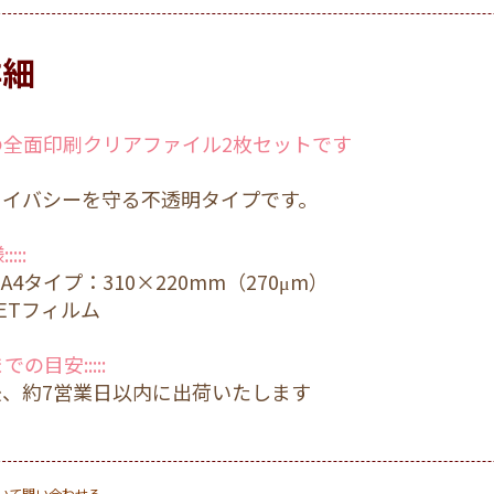
詳細
の全面印刷クリアファイル2枚セットです
ライバシーを守る不透明タイプです。
:::
4タイプ：310×220mm（270μm）
ETフィルム
までの目安:::::
後、約7営業日以内に出荷いたします
いて問い合わせる