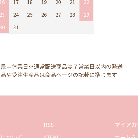
16
17
18
19
20
21
22
23
24
25
26
27
28
29
30
31
背景＝休業日※通常配送商品は７営業日以内の発送
商品や受注生産品は商品ページの記載に準じます
RSS
マイアカ
料について
ATOM
カートを