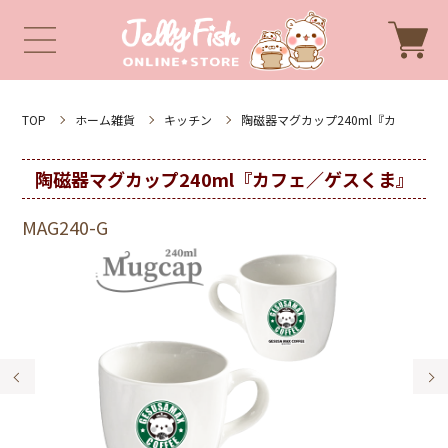
TOP
ホーム雑貨
キッチン
陶磁器マグカップ240ml『カ
陶磁器マグカップ240ml『カフェ／ゲスくま』
MAG240-G