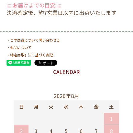
:::::お届けまでの目安:::::
決済確定後、約7営業日以内に出荷いたします
・この商品について問い合わせる
・返品について
・特定商取引法に基づく表記
CALENDAR
2026年8月
日
月
火
水
木
金
土
1
2
3
4
5
6
7
8