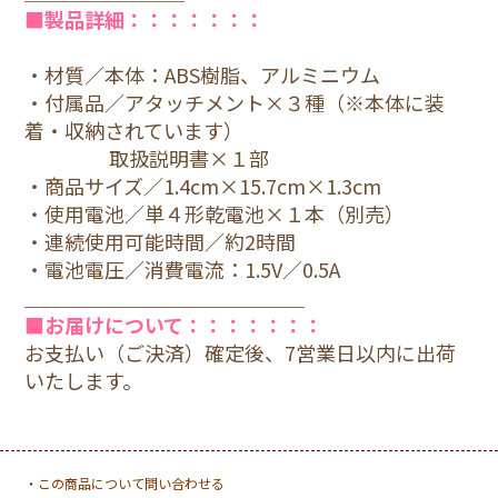
■製品詳細：：：：：：：
・材質／本体：ABS樹脂、アルミニウム
・付属品／アタッチメント×３種（※本体に装
着・収納されています）
取扱説明書×１部
・商品サイズ／1.4cm×15.7cm×1.3cm
・使用電池／単４形乾電池×１本（別売）
・連続使用可能時間／約2時間
・電池電圧／消費電流：1.5V／0.5A
＿＿＿＿＿＿＿＿＿＿＿＿＿＿
■お届けについて：：：：：：：
お支払い（ご決済）確定後、7営業日以内に出荷
いたします。
・この商品について問い合わせる