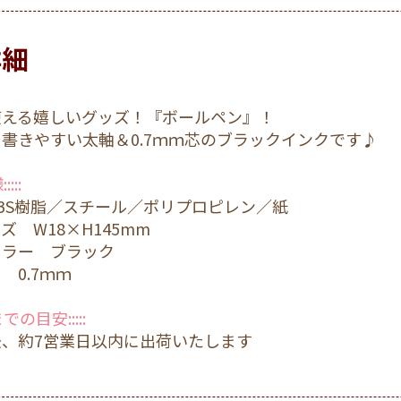
詳細
使える嬉しいグッズ！『ボールペン』！
書きやすい太軸＆0.7ｍｍ芯のブラックインクです♪
:::
BS樹脂／スチール／ポリプロピレン／紙
ズ W18×H145mm
カラー ブラック
 0.7ｍｍ
までの目安:::::
後、約7営業日以内に出荷いたします