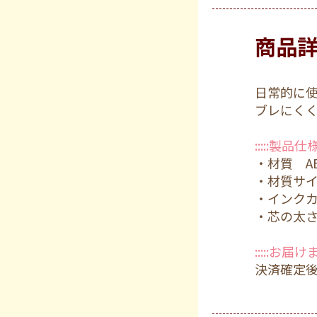
商品
日常的に
ブレにくく
:::::製品仕様::
・材質 A
・材質サイ
・インク
・芯の太さ
:::::お届け
決済確定