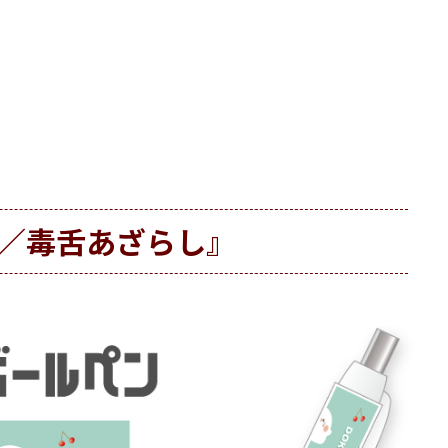
／毒舌あざらし』