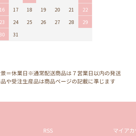
16
17
18
19
20
21
22
23
24
25
26
27
28
29
30
31
背景＝休業日※通常配送商品は７営業日以内の発送
商品や受注生産品は商品ページの記載に準じます
RSS
マイアカ