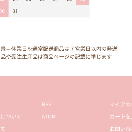
30
31
背景＝休業日※通常配送商品は７営業日以内の発送
商品や受注生産品は商品ページの記載に準じます
RSS
マイアカ
料について
ATOM
カートを
いて
お問い合