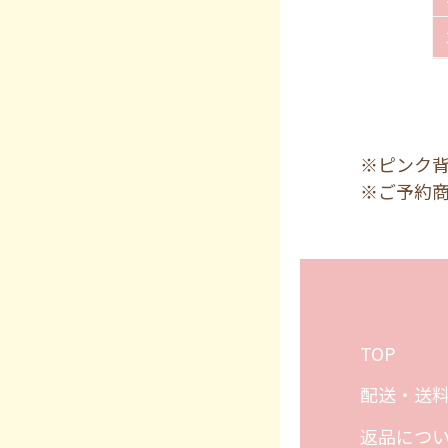
※ピンク
※ご予約
TOP
配送・送
返品につ