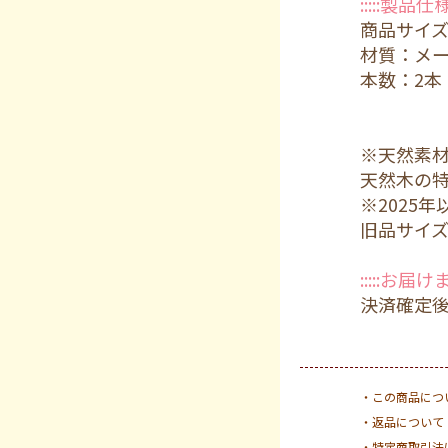
:::::製品仕様::
商品サイズ：
材質：メー
本数：2本
※天然素
天然木の
※2025
旧品サイズ：3
:::::お届け
決済確定
・この商品につ
・返品について
・特定商取引法