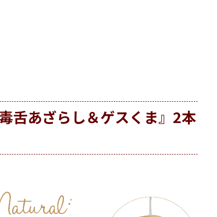
ツ／毒舌あざらし＆ゲスくま』2本