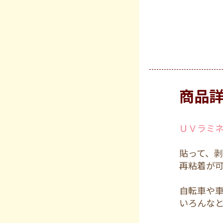
商品
ＵＶラミネ
貼って、
再粘着が
自転車や
いろんな