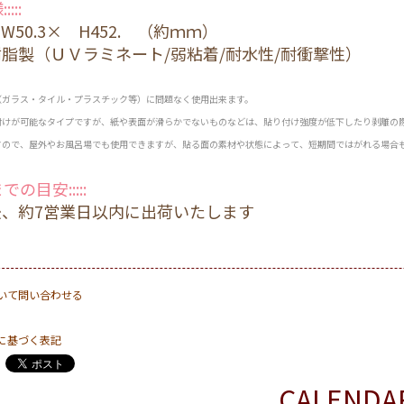
:::
50.3× H452. （約ｍｍ）
脂製（ＵＶラミネート/弱粘着/耐水性/耐衝撃性）
（ガラス・タイル・プラスチック等）に問題なく使用出来ます。
付けが可能なタイプですが、紙や表面が滑らかでないものなどは、貼り付け強度が低下したり剥離の
すので、屋外やお風呂場でも使用できますが、貼る面の素材や状態によって、短期間ではがれる場合
までの目安:::::
後、約7営業日以内に出荷いたします
いて問い合わせる
に基づく表記
CALENDA