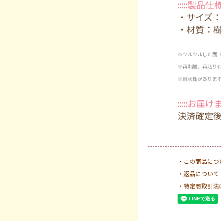
:::::製品仕様::
・サイズ：W
・材質：樹
※ツルツルした面
※再剥離、再貼り
※耐水性がありま
:::::お届け
決済確定
・この商品につ
・返品について
・特定商取引法