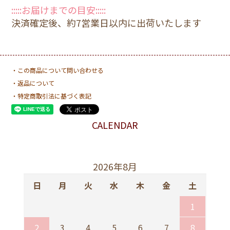
:::::お届けまでの目安:::::
決済確定後、約7営業日以内に出荷いたします
・この商品について問い合わせる
・返品について
・特定商取引法に基づく表記
CALENDAR
2026年8月
日
月
火
水
木
金
土
1
2
3
4
5
6
7
8