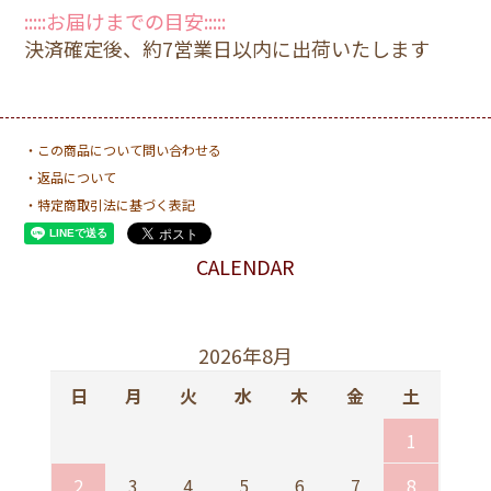
:::::お届けまでの目安:::::
決済確定後、約7営業日以内に出荷いたします
・この商品について問い合わせる
・返品について
・特定商取引法に基づく表記
CALENDAR
2026年8月
日
月
火
水
木
金
土
1
2
3
4
5
6
7
8