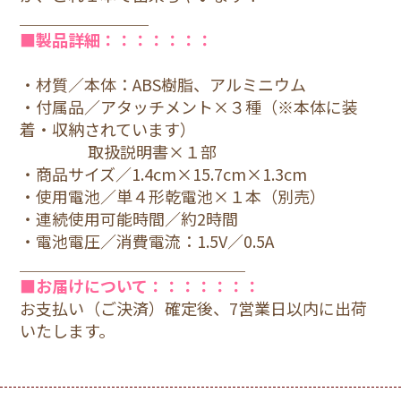
＿＿＿＿＿＿＿＿
■製品詳細：：：：：：：
・材質／本体：ABS樹脂、アルミニウム
・付属品／アタッチメント×３種（※本体に装
着・収納されています）
取扱説明書×１部
・商品サイズ／1.4cm×15.7cm×1.3cm
・使用電池／単４形乾電池×１本（別売）
・連続使用可能時間／約2時間
・電池電圧／消費電流：1.5V／0.5A
＿＿＿＿＿＿＿＿＿＿＿＿＿＿
■お届けについて：：：：：：：
お支払い（ご決済）確定後、7営業日以内に出荷
いたします。